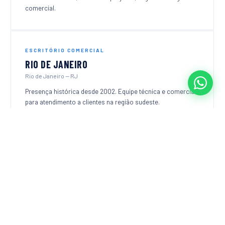
comercial.
ESCRITÓRIO COMERCIAL
RIO DE JANEIRO
Rio de Janeiro — RJ
Presença histórica desde 2002. Equipe técnica e comercial
para atendimento a clientes na região sudeste.
UNIDADE INDUSTRIAL
ESPÍRITO SANTO DO PINHAL
São Paulo — SP
Fábrica da Soleri Primer Inox no Distrito Industrial.
Fabricação de equipamentos em aço inox para todos os
segmentos.